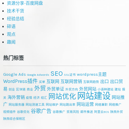
资源分享-百度网盘
技术干货
经验总结
碎语
观点
趣闻
热门标签
SEO
Google Ads
wordpress主题
Google Adwords
SSL证书
WordPress插件
互联网
互联网营销
出口
出口贸
买单
互联网趋势
外贸
易
外贸单证
外贸网站
创业
区块链
商业
外贸方向
小语种建站
建站
报
网站建设
网站优化
海外营销
网站推
关
疫情
经济
结汇
广
网站运营
网站服务器
网站测速工具
网站维护
网站跳出率
网络兼职
网络推广
谷歌广告
视频插件
谷歌优化
谷歌推广
贸易风险
邮件推送
阿里云ECS
陕西外贸
陕西综合保税区