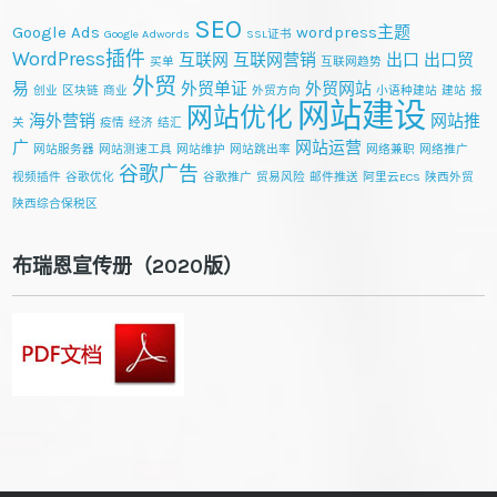
SEO
Google Ads
wordpress主题
Google Adwords
SSL证书
WordPress插件
互联网
互联网营销
出口
出口贸
买单
互联网趋势
外贸
易
外贸单证
外贸网站
创业
区块链
商业
外贸方向
小语种建站
建站
报
网站建设
网站优化
海外营销
网站推
关
疫情
经济
结汇
广
网站运营
网站服务器
网站测速工具
网站维护
网站跳出率
网络兼职
网络推广
谷歌广告
视频插件
谷歌优化
谷歌推广
贸易风险
邮件推送
阿里云ECS
陕西外贸
陕西综合保税区
布瑞恩宣传册（2020版）