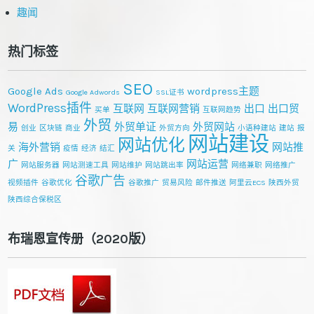
趣闻
热门标签
SEO
Google Ads
wordpress主题
Google Adwords
SSL证书
WordPress插件
互联网
互联网营销
出口
出口贸
买单
互联网趋势
外贸
易
外贸单证
外贸网站
创业
区块链
商业
外贸方向
小语种建站
建站
报
网站建设
网站优化
海外营销
网站推
关
疫情
经济
结汇
广
网站运营
网站服务器
网站测速工具
网站维护
网站跳出率
网络兼职
网络推广
谷歌广告
视频插件
谷歌优化
谷歌推广
贸易风险
邮件推送
阿里云ECS
陕西外贸
陕西综合保税区
布瑞恩宣传册（2020版）