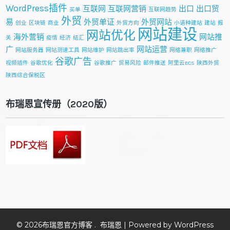
WordPress插件
互联网
互联网营销
出口
出口贸
买单
互联网趋势
外贸
易
外贸单证
外贸网站
创业
区块链
商业
外贸方向
小语种建站
建站
报
网站建设
网站优化
海外营销
网站推
关
疫情
经济
结汇
广
网站运营
网站服务器
网站测速工具
网站维护
网站跳出率
网络兼职
网络推广
谷歌广告
视频插件
谷歌优化
谷歌推广
贸易风险
邮件推送
阿里云ECS
陕西外贸
陕西综合保税区
布瑞恩宣传册（2020版）
© 2026
布瑞恩官方博客
.
布瑞恩
| Powered by WordPress