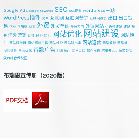
SEO
Google Ads
wordpress主题
Google Adwords
SSL证书
WordPress插件
互联网
互联网营销
出口
出口贸
买单
互联网趋势
外贸
易
外贸单证
外贸网站
创业
区块链
商业
外贸方向
小语种建站
建站
报
网站建设
网站优化
海外营销
网站推
关
疫情
经济
结汇
广
网站运营
网站服务器
网站测速工具
网站维护
网站跳出率
网络兼职
网络推广
谷歌广告
视频插件
谷歌优化
谷歌推广
贸易风险
邮件推送
阿里云ECS
陕西外贸
陕西综合保税区
布瑞恩宣传册（2020版）