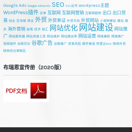
SEO
Google Ads
wordpress主题
Google Adwords
SSL证书
WordPress插件
互联网
互联网营销
出口
出口贸
买单
互联网趋势
外贸
易
外贸单证
外贸网站
创业
区块链
商业
外贸方向
小语种建站
建站
报
网站建设
网站优化
海外营销
网站推
关
疫情
经济
结汇
广
网站运营
网站服务器
网站测速工具
网站维护
网站跳出率
网络兼职
网络推广
谷歌广告
视频插件
谷歌优化
谷歌推广
贸易风险
邮件推送
阿里云ECS
陕西外贸
陕西综合保税区
布瑞恩宣传册（2020版）