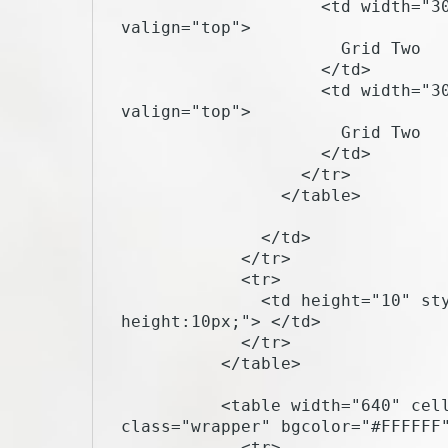
                    <td width="300" class="mobile" align="center" 
valign="top">

                      Grid Two

                    </td>

                    <td width="300" class="mobile" align="center" 
valign="top">

                      Grid Two

                    </td>

                  </tr>

                </table>

              </td>

            </tr>

            <tr>

              <td height="10" style="font-size:10px; line-
height:10px;"> </td>

            </tr>

          </table>

          <table width="640" cellpadding="0" cellspacing="0" border="0" 
class="wrapper" bgcolor="#FFFFFF"
            <tr>
