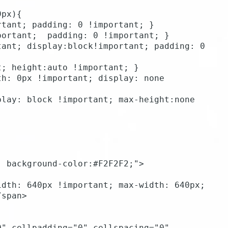
 background-color:#F2F2F2;">

span>
