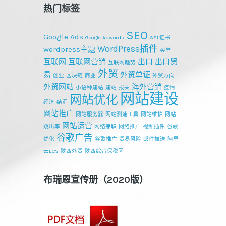
热门标签
SEO
Google Ads
Google Adwords
SSL证书
WordPress插件
wordpress主题
买单
互联网
互联网营销
出口
出口贸
互联网趋势
外贸
易
外贸单证
创业
区块链
商业
外贸方向
外贸网站
海外营销
小语种建站
建站
报关
疫情
网站建设
网站优化
经济
结汇
网站推广
网站服务器
网站测速工具
网站维护
网站
网站运营
跳出率
网络兼职
网络推广
视频插件
谷歌
谷歌广告
优化
谷歌推广
贸易风险
邮件推送
阿里
云ECS
陕西外贸
陕西综合保税区
布瑞恩宣传册（2020版）