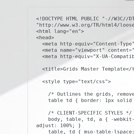
<!DOCTYPE HTML PUBLIC "-//W3C//DT
"http://www.w3.org/TR/html4/loose
<html lang="en">

<head>

  <meta http-equiv="Content-Type" content="text/html; charset=UTF-8">

  <meta name="viewport" content="width=device-width, initial-scale=1">

  <meta http-equiv="X-UA-Compatible" content="IE=edge">

  <title>Grids Master Template</title>

  <style type="text/css">

    /* Outlines the grids, remove when sending */

    table td { border: 1px solid cyan; }

    /* CLIENT-SPECIFIC STYLES */

    body, table, td, a { -webkit-text-size-adjust: 100%; -ms-text-size-
adjust: 100%; }

    table, td { mso-table-lspace: 0pt; mso-table-rspace: 0pt; }
