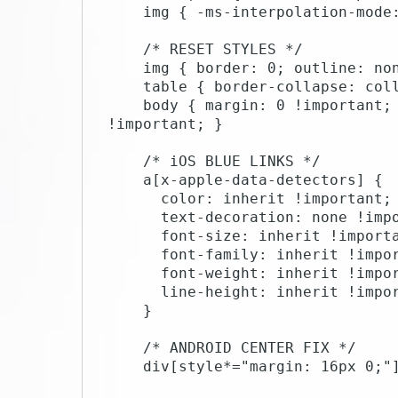
    img { -ms-interpolation-mode: bicubic; }

    /* RESET STYLES */

    img { border: 0; outline: none; text-decoration: none; }

    table { border-collapse: collapse !important; }

    body { margin: 0 !important; padding: 0 !important; width: 100% 
!important; }

    /* iOS BLUE LINKS */

    a[x-apple-data-detectors] {

      color: inherit !important;

      text-decoration: none !important;

      font-size: inherit !important;

      font-family: inherit !important;

      font-weight: inherit !important;

      line-height: inherit !important;

    }

    /* ANDROID CENTER FIX */

    div[style*="margin: 16px 0;"] { margin: 0 !important; }
