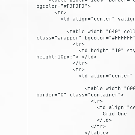
bgcolor="#F2F2F2">

      <tr>

        <td align="center" valign="top">

          <table width="640" cellpadding="0" cellspacing="0" border="0" 
class="wrapper" bgcolor="#FFFFFF"
            <tr>

              <td height="10" style="font-size:10px; line-
height:10px;"> </td>

            </tr>

            <tr>

              <td align="center" valign="top">

                <table width="600" cellpadding="0" cellspacing="0" 
border="0" class="container">

                  <tr>

                    <td align="center" valign="top">

                      Grid One

                    </td>

                  </tr>

                </table>
