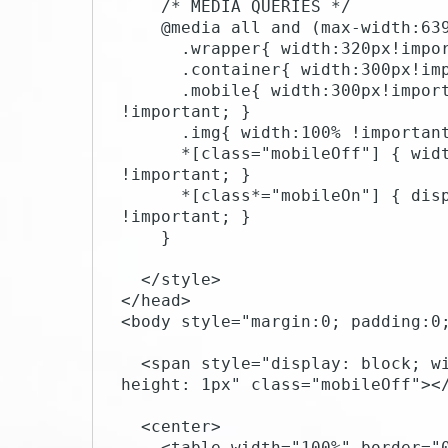
    /* MEDIA QUERIES */

    @media all and (max-width:639px){ 

      .wrapper{ width:320px!important; padding: 0 !important; }

      .container{ width:300px!important;  padding: 0 !important; }

      .mobile{ width:300px!important; display:block!important; padding: 0 
!important; }

      .img{ width:100% !important; height:auto !important; }

      *[class="mobileOff"] { width: 0px !important; display: none 
!important; }

      *[class*="mobileOn"] { display: block !important; max-height:none 
!important; }

    }

  </style>    

</head>

<body style="margin:0; padding:0;
  <span style="display: block; width: 640px !important; max-width: 640px; 
height: 1px" class="mobileOff"></
  <center>

    <table width="100%" border="0" cellpadding="0" cellspacing="0" 