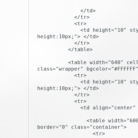
              </td>

            </tr>

            <tr>

              <td height="10" style="font-size:10px; line-
height:10px;"> </td>

            </tr>

          </table>

          <table width="640" cellpadding="0" cellspacing="0" border="0" 
class="wrapper" bgcolor="#FFFFFF"
            <tr>

              <td height="10" style="font-size:10px; line-
height:10px;"> </td>

            </tr>

            <tr>

              <td align="center" valign="top">

                <table width="600" cellpadding="0" cellspacing="0" 
border="0" class="container">

                  <tr>
