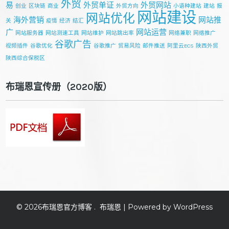
外贸
易
外贸单证
外贸网站
创业
区块链
商业
外贸方向
小语种建站
建站
报
网站建设
网站优化
海外营销
网站推
关
疫情
经济
结汇
广
网站运营
网站服务器
网站测速工具
网站维护
网站跳出率
网络兼职
网络推广
谷歌广告
视频插件
谷歌优化
谷歌推广
贸易风险
邮件推送
阿里云ECS
陕西外贸
陕西综合保税区
布瑞恩宣传册（2020版）
© 2026
布瑞恩官方博客
.
布瑞恩
| Powered by WordPress