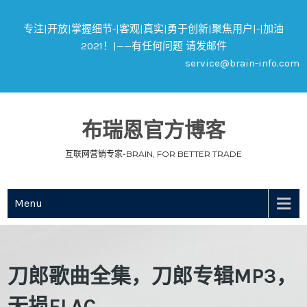
专注|开放|掌握细节-|客观|真实|勇于创新|聚焦用户|-|加油
2021！|——有任何问题 请发邮件
service@brain-info.com
布瑞恩官方博客
互联网营销专家-BRAIN, FOR BETTER TRADE
Menu
刀郎歌曲全集，刀郎专辑MP3，
无损FLAC