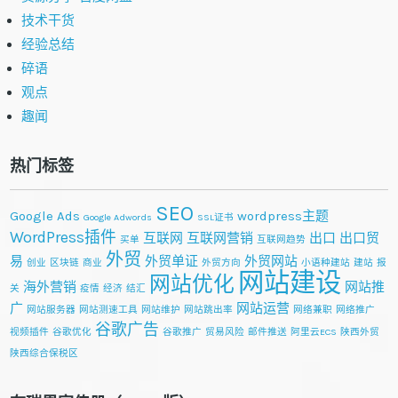
技术干货
经验总结
碎语
观点
趣闻
热门标签
SEO
Google Ads
wordpress主题
Google Adwords
SSL证书
WordPress插件
互联网
互联网营销
出口
出口贸
买单
互联网趋势
外贸
易
外贸单证
外贸网站
创业
区块链
商业
外贸方向
小语种建站
建站
报
网站建设
网站优化
海外营销
网站推
关
疫情
经济
结汇
广
网站运营
网站服务器
网站测速工具
网站维护
网站跳出率
网络兼职
网络推广
谷歌广告
视频插件
谷歌优化
谷歌推广
贸易风险
邮件推送
阿里云ECS
陕西外贸
陕西综合保税区