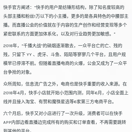
快手官方阐述：“快手的用户是纺锤形结构，除了知名度较高的
头部主播和粉丝1万以下的小主播，更多的是各具特色的中腰部主
播。而直播公会的价值就在于内容的生产创作和经营变现等多个
紧密联系的方面更加体系化，以及对行业趋势更加敏感。”
2018年，“千播大战”的硝烟逐渐散去，一众平台亡的亡、残的
残，只留下 YY 、虎牙、斗鱼、陌陌等寥寥几个平台，且用户规
模早已停滞不前。但随着直播电商的火爆，公会又成为了一众平
台争抢的对象。
众所周知，信息流广告之外，电商也是快手重要的收入来源。在
2018年4月，快手小店就开始小范围内测，同年6月，小店全面上
线并且接入淘宝、有赞和魔筷星选等6家第三方电商平台。
六个月后，快手又对小店进行了一次升级，消费者可以在快手
APP内部边看直播边完成所有的购买和订单查看，不再需要跳转
到其他的平台。