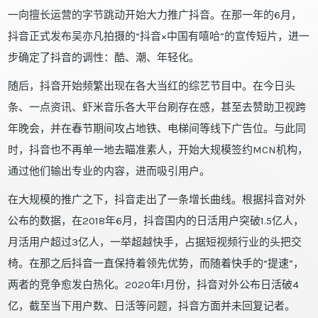
一向擅长运营的字节跳动开始大力推广抖音。在那一年的6月，
抖音正式发布吴亦凡拍摄的“抖音×中国有嘻哈”的宣传短片，进一
步确定了抖音的调性：酷、潮、年轻化。
随后，抖音开始频繁出现在各大当红的综艺节目中。在今日头
条、一点资讯、虾米音乐各大平台刷存在感，甚至去赞助卫视跨
年晚会，并在春节期间攻占地铁、电梯间等线下广告位。与此同
时，抖音也不再单一地去瞄准素人，开始大规模签约MCN机构，
通过他们输出专业的内容，进而吸引用户。
在大规模的推广之下，抖音走出了一条增长曲线。根据抖音对外
公布的数据，在2018年6月，抖音国内的日活用户突破1.5亿人，
月活用户超过3亿人，一举超越快手，占据短视频行业的头把交
椅。在那之后抖音一直保持着领先优势，而随着快手的“提速”，
两者的竞争愈发白热化。2020年1月份，抖音对外公布日活破4
亿，截至当下用户数、日活等问题，抖音方面并未回复记者。