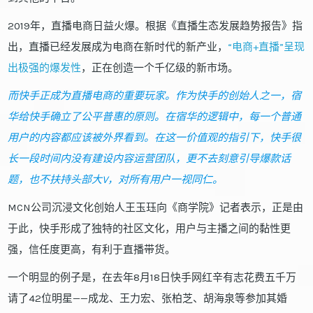
2019年，直播电商日益火爆。根据《直播生态发展趋势报告》指
出，直播已经发展成为电商在新时代的新产业，
“电商+直播”呈现
出极强的爆发性
，正在创造一个千亿级的新市场。
而快手正成为直播电商的重要玩家。作为快手的创始人之一，宿
华给快手确立了公平普惠的原则。在宿华的逻辑中，每一个普通
用户的内容都应该被外界看到。在这一价值观的指引下，快手很
长一段时间内没有建设内容运营团队，更不去刻意引导爆款话
题，也不扶持头部大V，对所有用户一视同仁。
MCN公司沉浸文化创始人王玉珏向《商学院》记者表示，正是由
于此，快手形成了独特的社区文化，用户与主播之间的黏性更
强，信任度更高，有利于直播带货。
一个明显的例子是，在去年8月18日快手网红辛有志花费五千万
请了42位明星——成龙、王力宏、张柏芝、胡海泉等参加其婚