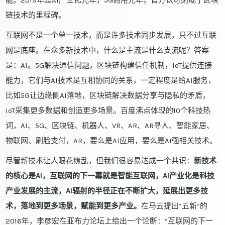
能。2019年是AI产业化元年，5G商用元年，官方认可则成了区块
链技术的里程碑。
互联网不是一个单一技术，而是许多技术同步发展，只不过互联
网是底座。在众多新技术中，什么是主流是什么支流呢？答案
是：AI。5G解决通信问题，区块链构建信任机制，IoT提供连接
能力，它们与AI技术是互相协同的关系，一定程度是给AI服务，
比如5G让边缘侧AI落地，区块链解决数据分享与隐私的矛盾，
IoT采集更多数据和创造更多场景。百度沸点体现的10个科技热
词，AI、5G、区块链、机器人、VR、AR、AR寻人、智能家居、
物联网、刷脸支付，AR，要么是AI应用，要么是AI强相关技术。
尽管新技术让人眼花缭乱，但我们很容易达成一个共识：
新技术
的核心是AI，互联网的下一幕就是智能互联网，AI产业化是科技
产业发展的主流，AI辐射的半径正在不断扩大，延展出更多技
术，落地到更多场景，赋能到更多产业。
在马云提出“五新”的
2016年，李彦宏在亚布力论坛上给出一个论断：“互联网的下一