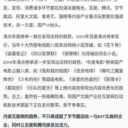
发、变现、消费诸多环节都在扮演关键角色，百度、腾讯、字节
跳动、阿里大文娱、爱奇艺、猫眼等内容产业重点玩家都在强调
技术。另一方面，国产IP抬头。
沸点年度榜单一直在呈现这样的趋势，2015年百度沸点榜单显
示，当年十大热搜电视剧八部来自网络小说改编，如《花千骨》
《盗墓笔记》《何以笙箫默》 《琅琊榜》均改编自同名小说。
2019年沸点榜单进一步呈现出这样的趋势，“年度电影”榜单国产
电影占据八席，如《我和我的祖国》《流浪地球》《哪吒之魔童
降世》《少年的你》等超级电影。《亲爱的热爱的》《陈情令》
《都挺好》《乐队的夏天》等上榜内容则体现出内容优质化的趋
势。总之，虽然有一些暗礁险滩，但国产文娱产业在互联网拉动
和新技术赋能下正在走向繁荣，是不争事实。
内容互联网的趋势，不只是成就了字节跳动这一与BAT比肩的企
业，同时让百度和腾讯焕发出活力。