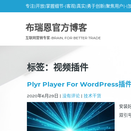
专注|开放|掌握细节-|客观|真实|勇于创新|聚焦用户|-|
布瑞恩官方博客
互联网营销专家-BRAIN, FOR BETTER TRADE
标签：视频插件
Plyr Player For WordPres
2020年6月29日
|
没有评论
|
技术干货
安装好 
双引号