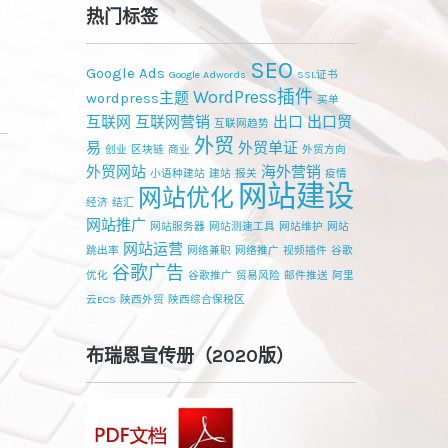
热门标签
SEO
Google Ads
Google Adwords
SSL证书
WordPress插件
wordpress主题
买单
互联网
互联网营销
出口
出口贸
互联网趋势
外贸
易
外贸单证
创业
区块链
商业
外贸方向
外贸网站
海外营销
小语种建站
建站
报关
疫情
网站建设
网站优化
经济
结汇
网站推广
网站服务器
网站测速工具
网站维护
网站
网站运营
跳出率
网络兼职
网络推广
视频插件
谷歌
谷歌广告
优化
谷歌推广
贸易风险
邮件推送
阿里
云ECS
陕西外贸
陕西综合保税区
布瑞恩宣传册（2020版）