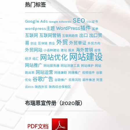
热门标签
SEO
Google Ads
Google Adwords
SSL证书
WordPress插件
wordpress主题
买单
互联网
互联网营销
出口
出口贸
互联网趋势
外贸
易
外贸单证
创业
区块链
商业
外贸方向
外贸网站
海外营销
小语种建站
建站
报关
疫情
网站建设
网站优化
经济
结汇
网站推广
网站服务器
网站测速工具
网站维护
网站
网站运营
跳出率
网络兼职
网络推广
视频插件
谷歌
谷歌广告
优化
谷歌推广
贸易风险
邮件推送
阿里
云ECS
陕西外贸
陕西综合保税区
布瑞恩宣传册（2020版）