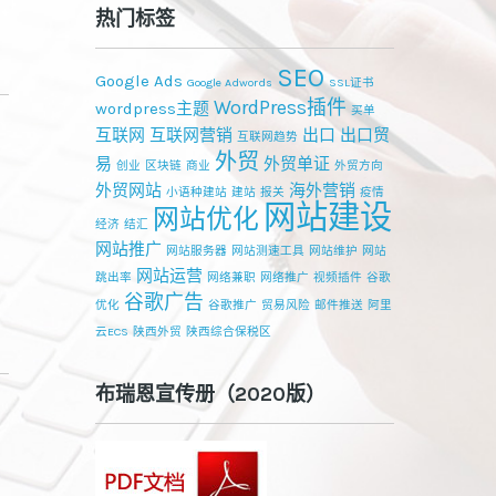
热门标签
SEO
Google Ads
Google Adwords
SSL证书
WordPress插件
wordpress主题
买单
互联网
互联网营销
出口
出口贸
互联网趋势
外贸
易
外贸单证
创业
区块链
商业
外贸方向
外贸网站
海外营销
小语种建站
建站
报关
疫情
网站建设
网站优化
经济
结汇
网站推广
网站服务器
网站测速工具
网站维护
网站
网站运营
跳出率
网络兼职
网络推广
视频插件
谷歌
谷歌广告
优化
谷歌推广
贸易风险
邮件推送
阿里
云ECS
陕西外贸
陕西综合保税区
布瑞恩宣传册（2020版）