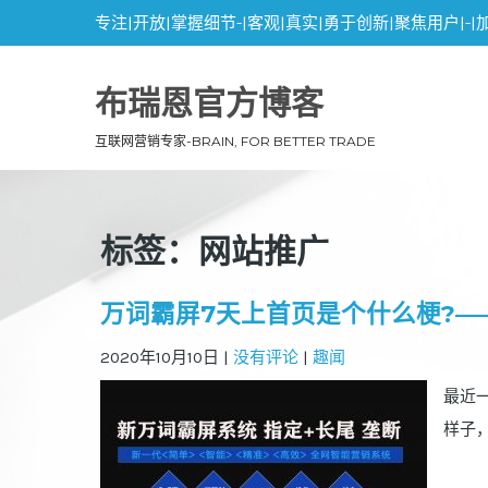
专注|开放|掌握细节-|客观|真实|勇于创新|聚焦用户|-|
布瑞恩官方博客
互联网营销专家-BRAIN, FOR BETTER TRADE
标签：网站推广
万词霸屏7天上首页是个什么梗?—
2020年10月10日
|
没有评论
|
趣闻
最近
样子，