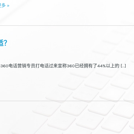
多 »
适？
60电话营销专员打电话过来宣称360已经拥有了44%以上的 […]