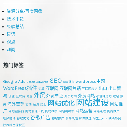
资源分享-百度网盘
技术干货
经验总结
碎语
观点
趣闻
热门标签
SEO
Google Ads
wordpress主题
Google Adwords
SSL证书
WordPress插件
互联网
互联网营销
出口
出口贸
买单
互联网趋势
外贸
易
外贸单证
外贸网站
创业
区块链
商业
外贸方向
小语种建站
建站
报
网站建设
网站优化
海外营销
网站推
关
疫情
经济
结汇
广
网站运营
网站服务器
网站测速工具
网站维护
网站跳出率
网络兼职
网络推广
谷歌广告
视频插件
谷歌优化
谷歌推广
贸易风险
邮件推送
阿里云ECS
陕西外贸
陕西综合保税区