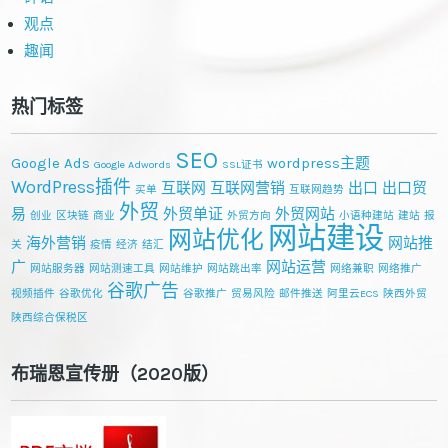
观点
趣闻
热门标签
SEO
Google Ads
wordpress主题
Google Adwords
SSL证书
WordPress插件
互联网
互联网营销
出口
出口贸
买单
互联网趋势
外贸
易
外贸单证
外贸网站
创业
区块链
商业
外贸方向
小语种建站
建站
报
网站建设
网站优化
海外营销
网站推
关
疫情
经济
结汇
广
网站运营
网站服务器
网站测速工具
网站维护
网站跳出率
网络兼职
网络推广
谷歌广告
视频插件
谷歌优化
谷歌推广
贸易风险
邮件推送
阿里云ECS
陕西外贸
陕西综合保税区
布瑞恩宣传册（2020版）