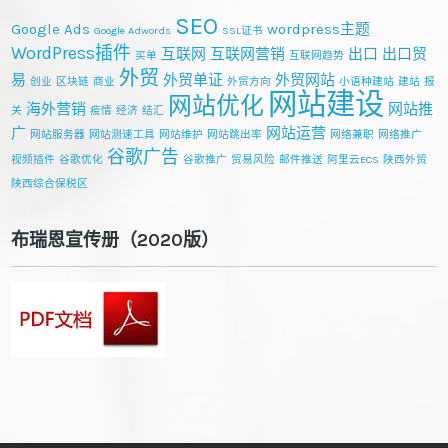
SEO
Google Ads
wordpress主题
Google Adwords
SSL证书
WordPress插件
互联网
互联网营销
出口
出口贸
买单
互联网趋势
外贸
易
外贸单证
外贸网站
创业
区块链
商业
外贸方向
小语种建站
建站
报
网站建设
网站优化
海外营销
网站推
关
疫情
经济
结汇
广
网站运营
网站服务器
网站测速工具
网站维护
网站跳出率
网络兼职
网络推广
谷歌广告
视频插件
谷歌优化
谷歌推广
贸易风险
邮件推送
阿里云ECS
陕西外贸
陕西综合保税区
布瑞恩宣传册（2020版）