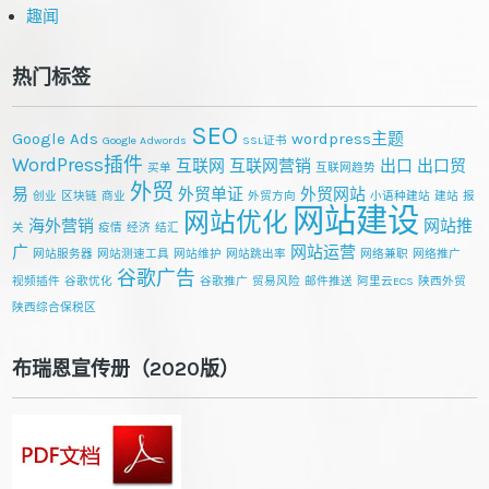
趣闻
热门标签
SEO
Google Ads
wordpress主题
Google Adwords
SSL证书
WordPress插件
互联网
互联网营销
出口
出口贸
买单
互联网趋势
外贸
易
外贸单证
外贸网站
创业
区块链
商业
外贸方向
小语种建站
建站
报
网站建设
网站优化
海外营销
网站推
关
疫情
经济
结汇
广
网站运营
网站服务器
网站测速工具
网站维护
网站跳出率
网络兼职
网络推广
谷歌广告
视频插件
谷歌优化
谷歌推广
贸易风险
邮件推送
阿里云ECS
陕西外贸
陕西综合保税区
布瑞恩宣传册（2020版）