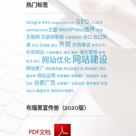
热门标签
SEO
Google Ads
Google Adwords
SSL证书
WordPress插件
wordpress主题
买单
互联网
互联网营销
出口
出口贸
互联网趋势
外贸
易
外贸单证
创业
区块链
商业
外贸方向
外贸网站
海外营销
小语种建站
建站
报关
疫情
网站建设
网站优化
经济
结汇
网站推广
网站服务器
网站测速工具
网站维护
网站
网站运营
跳出率
网络兼职
网络推广
视频插件
谷歌
谷歌广告
优化
谷歌推广
贸易风险
邮件推送
阿里
云ECS
陕西外贸
陕西综合保税区
布瑞恩宣传册（2020版）